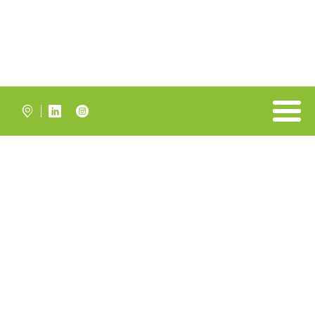


