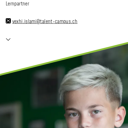
Lernpartner
vexhi.islami@talent-campus.ch