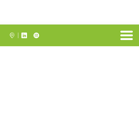


